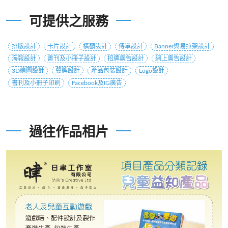
可提供之服務
排版設計
卡片設計
橫額設計
傳單設計
Banner與易拉架設計
海報設計
書刊及小冊子設計
招牌廣告設計
網上廣告設計
3D繪圖設計
餐牌設計
產品包裝設計
Logo設計
書刊及小冊子印刷
Facebook及IG廣告
過往作品相片